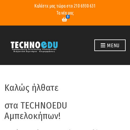
Καλέστε μας τώρα στο
210 6930 631
Τα νέα μας
0
MENU
Καλώς ήλθατε
στα TECHNOEDU
Αμπελοκήπων!