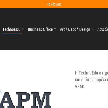
Τα νέα μας
TechnoEDU
Business Office
Art \ Deco \ Design
Ασφαλ
H TechnoEdu στηρ
και επίσης παρέχε
APM: