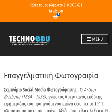
Καλέστε μας τώρα στο
210 6930 631
Τα νέα μας
0
MENU
Επαγγελματική Φωτογραφία
Σεμινάριο Social Media Φωτογράφησης
| Ο
Arthur
Brisbane (1864 – 1936)
, γνωστός Αμερικανός εκδότης
εφημερίδας του προηγούμενου αιώνα είχε πει το 1911:
«Χρησιμοποιήστε μία εικόνα. Αξίζει όσο χίλιες λέξεις». Η