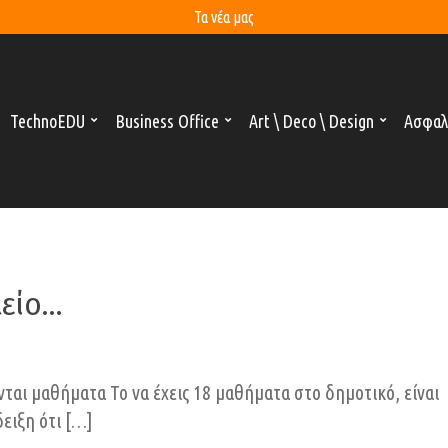
Τα νέα μας
TechnoEDU
Business Office
Art \ Deco \ Design
Ασφαλ
λείο…
ται μαθήματα Το να έχεις 18 μαθήματα στο δημοτικό, είναι
δειξη ότι […]