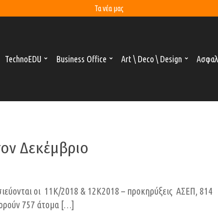
Τα νέα μας
TechnoEDU
Business Office
Art \ Deco \ Design
Ασφαλ
 τον Δεκέμβριο
ιεύονται οι 11Κ/2018 & 12Κ2018 – προκηρύξεις ΑΣΕΠ, 814
φορούν 757 άτομα […]