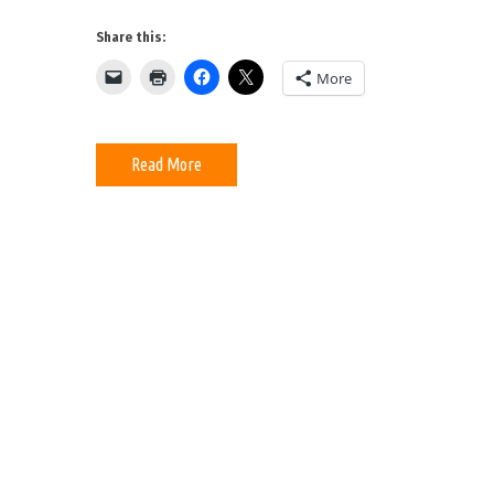
θέσεις
τον
Share this:
Δεκέμβριο
More
Read More