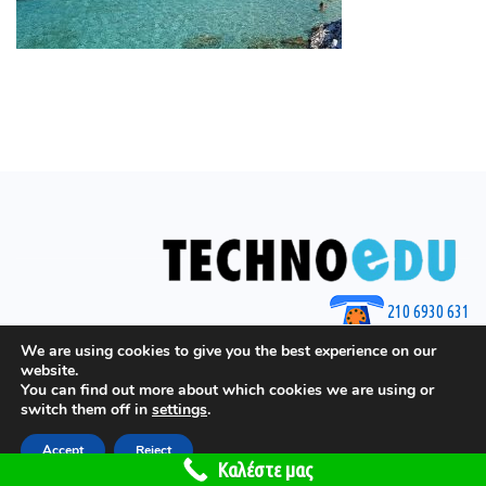
210 6930 631
© 2025 by Techno Edu
We are using cookies to give you the best experience on our
website.
You can find out more about which cookies we are using or
switch them off in
settings
.
Accept
Reject
Το site έχει γίνει από το
GGeorgiou.gr
Καλέστε μας