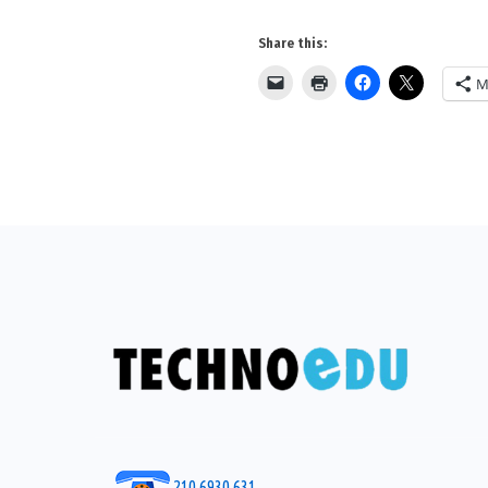
Share this:
M
210 6930 631