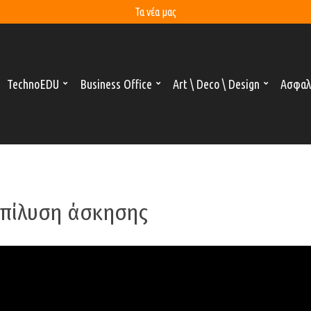
Τα νέα μας
TechnoEDU
Business Office
Art \ Deco \ Design
Ασφαλ
Επίλυση άσκησης