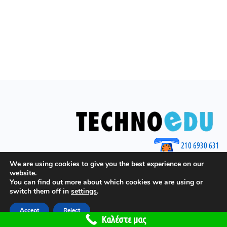
210 6930 631
© 2025 by Techno Edu
We are using cookies to give you the best experience on our
website.
You can find out more about which cookies we are using or
switch them off in
settings
.
Accept
Reject
Το site έχει γίνει από το
GGeorgiou.gr
Καλέστε μας