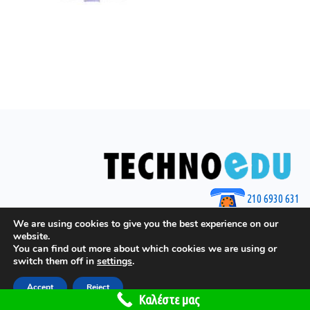
210 6930 631
© 2025 by Techno Edu
We are using cookies to give you the best experience on our
website.
You can find out more about which cookies we are using or
switch them off in
settings
.
Accept
Reject
Το site έχει γίνει από το
GGeorgiou.gr
Καλέστε μας