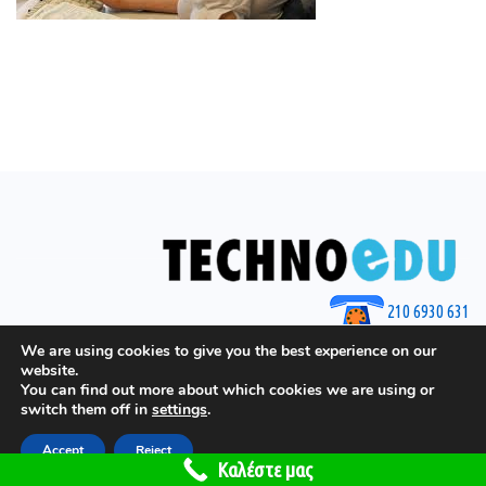
210 6930 631
© 2025 by Techno Edu
We are using cookies to give you the best experience on our
website.
You can find out more about which cookies we are using or
switch them off in
settings
.
Accept
Reject
Το site έχει γίνει από το
GGeorgiou.gr
Καλέστε μας