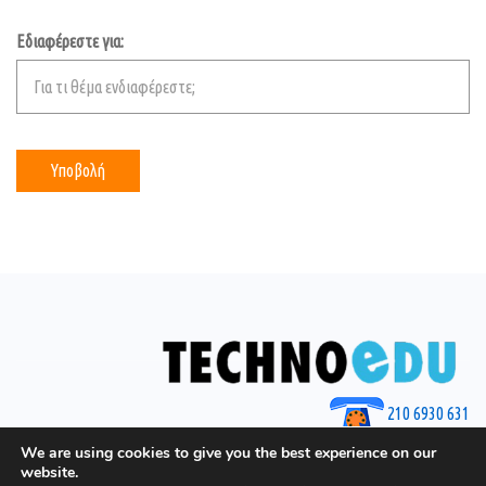
Εδιαφέρεστε για:
210 6930 631
© 2025 by Techno Edu
We are using cookies to give you the best experience on our
website.