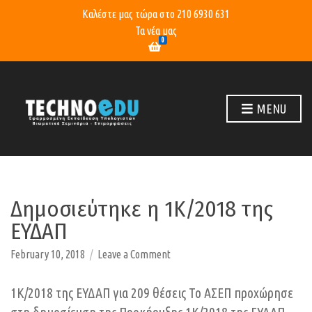
Καλέστε μας τώρα στο
210 6930 631
Τα νέα μας
0
MENU
Δημοσιεύτηκε η 1Κ/2018 της
ΕΥΔΑΠ
on
February 10, 2018
Leave a Comment
Δημοσιεύτηκε
η
1Κ/2018 της ΕΥΔΑΠ για 209 θέσεις Το ΑΣΕΠ προχώρησε
1Κ/2018