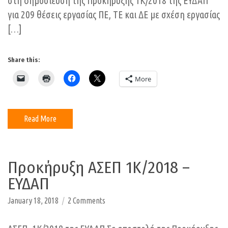
στη δημοσίευση της Προκήρυξης 1Κ/2018 της ΕΥΔΑΠ
της
για 209 θέσεις εργασίας ΠΕ, ΤΕ και ΔΕ με σχέση εργασίας
ΕΥΔΑΠ
[…]
Share this:
More
Read More
Προκήρυξη ΑΣΕΠ 1Κ/2018 –
ΕΥΔΑΠ
on
January 18, 2018
2 Comments
Προκήρυξη
ΑΣΕΠ