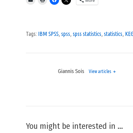
More
Tags:
IBM SPSS
,
spss
,
spss statistics
,
statistics
,
ΚΕ
Giannis Sois
View articles
You might be interested in …