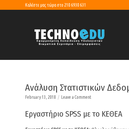
Καλέστε μας τώρα στο
210 6930 631
Ανάλυση Στατιστικών Δεδο
on
February 13, 2018
Leave a Comment
Ανάλυση
Στατιστικών
Εργαστήριο SPSS με το ΚΕΘΕΑ
Δεδομένων
SPSS